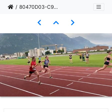
80470D03-C9D7-43A4-BDE4-4E5DAC867AFC 4 5005 c