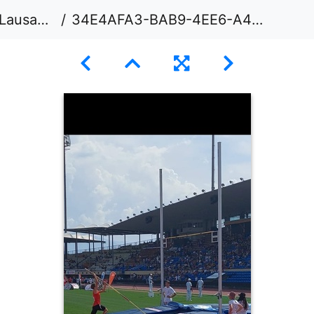
usanne
34E4AFA3-BAB9-4EE6-A4DD-03047DDECB4F 1 105 c