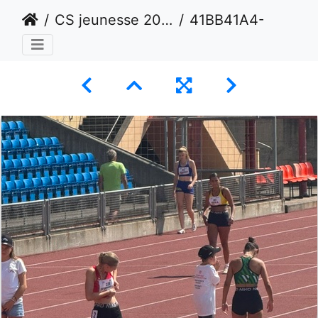
CS jeunesse 2024 - Lausanne
41BB41A4-573B-4003-BA98-201B42A6C2B7 1 105 c