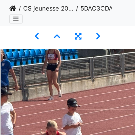
CS jeunesse 2024 - Lausanne
5DAC3CDA-D36A-4806-ABDF-E3AED038E60D 1 105 c