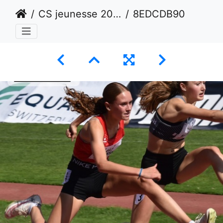
CS jeunesse 2024 - Lausanne
8EDCDB90-7BAC-4B97-9FD3-1A498323AA26 1 105 c