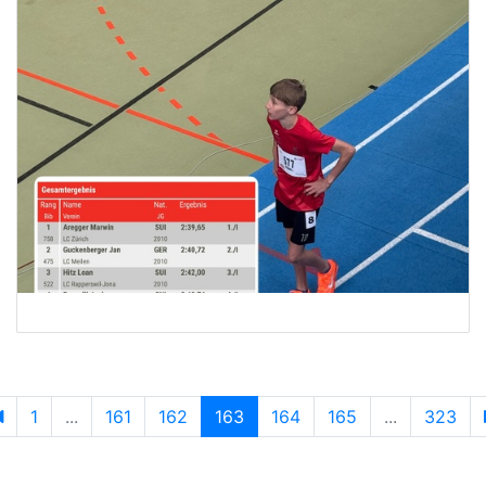
1
...
161
162
163
164
165
...
323