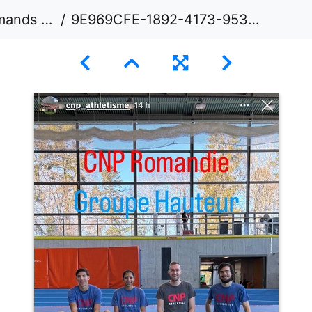
4 - Macolin
9E969CFE-1892-4173-953E-E559D9FEBBEA 1 105 c