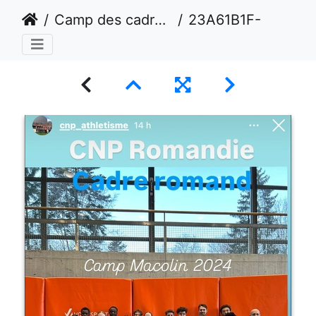
Camp des cadres romands Décembre 2024 - Macolin
23A61B1F-1A15-4E5A-A96D-1C52F76B25D1 1 105 c