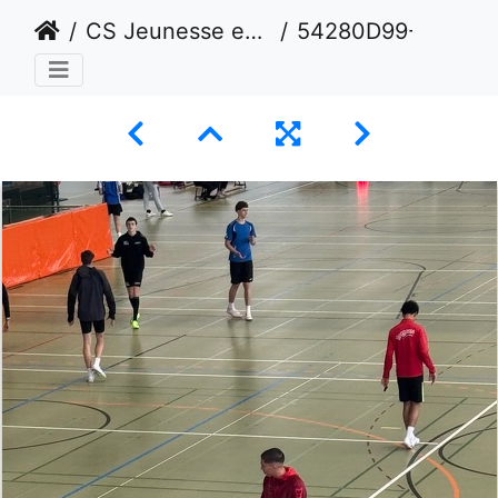
CS Jeunesse en salle Février 2025 - Macolin
54280D99-46D2-4354-8B4E-5EE392DC2F31 1 105 c