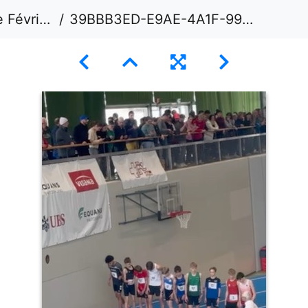
 - Macolin
39BBB3ED-E9AE-4A1F-9944-DF534445EF18 4 5005 c