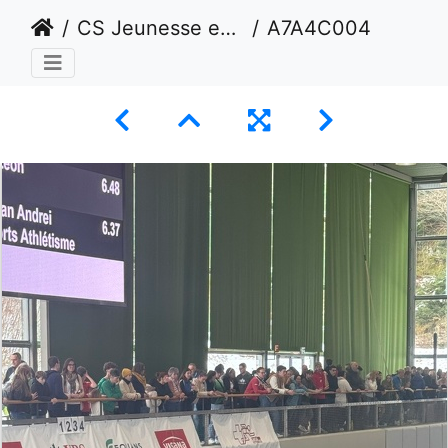
CS Jeunesse en salle Février 2025 - Macolin
A7A4C004-F253-49CD-9784-2D080388F559 1 105 c