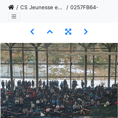
CS Jeunesse en salle Février 2025 - Macolin
0257FB64-C17C-4E60-9EB7-6AEACB5E21BA 1 105 c