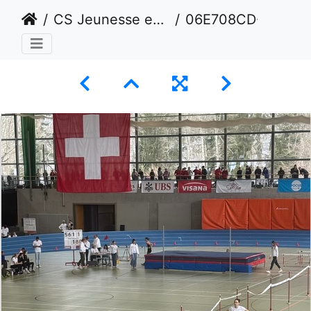
CS Jeunesse en salle Février 2025 - Macolin
06E708CD-54EB-4CF7-8CA5-9035BAAFC4F9 1 105 c