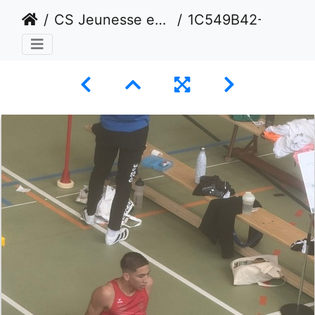
CS Jeunesse en salle Février 2025 - Macolin
1C549B42-A897-401F-9F69-DA23D625FC1D 1 105 c