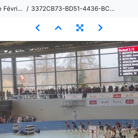
 - Macolin
3372CB73-BD51-4436-BCD8-182AECE7BD05 1 105 c