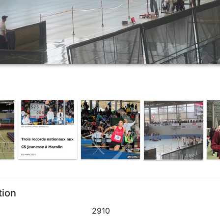
tion
2910