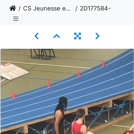
CS Jeunesse en salle Février 2025 - Macolin
2D177584-BEBF-4A88-BB39-BBDD160264A6 1 105 c