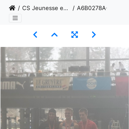
CS Jeunesse en salle Février 2025 - Macolin
A6B0278A-41C2-43EC-9052-2839A9A70E74 1 105 c