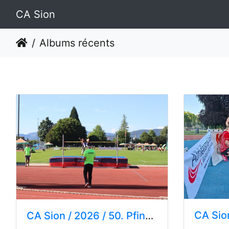
CA Sion
Albums récents
CA Sio
CA Sion
/
2026
/
50. Pfingstmeeting - Zofingen