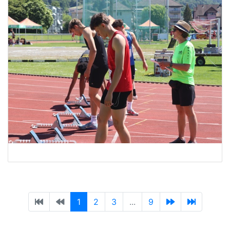
1
2
3
...
9